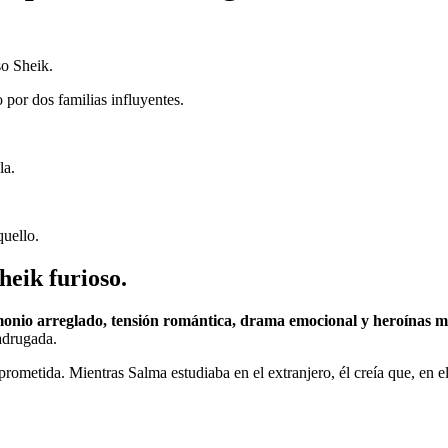
so Sheik.
 por dos familias influyentes.
la.
quello.
eik furioso.
monio arreglado, tensión romántica, drama emocional y heroínas m
adrugada.
o prometida. Mientras Salma estudiaba en el extranjero, él creía que, en