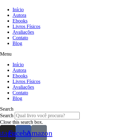
Início
Autora
Ebooks
Livros Físicos
Avaliações
Contato
Blog
Menu
Início
Autora
Ebooks
Livros Físicos
Avaliações
Contato
Blog
Search
Search
Close this search box.
stagram
Facebook
Amazon