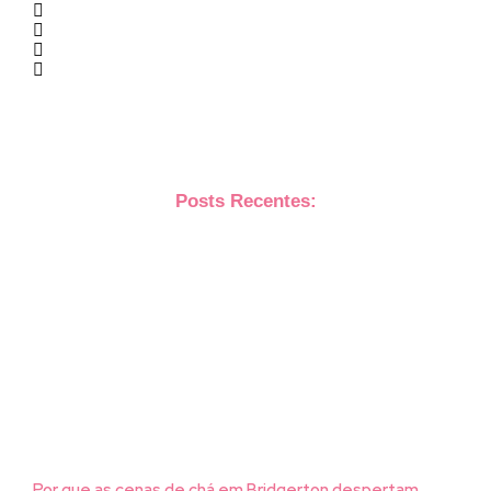
Posts Recentes:
Por que as cenas de chá em Bridgerton despertam