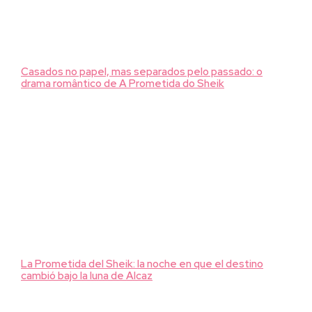
Casados no papel, mas separados pelo passado: o
drama romântico de A Prometida do Sheik
La Prometida del Sheik: la noche en que el destino
cambió bajo la luna de Alcaz