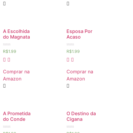
A Escolhida
Esposa Por
do Magnata
Acaso
Avaliação
Avaliação
R$
1.99
R$
1.99
0
0
de
de
5
5
Comprar na
Comprar na
Amazon
Amazon
A Prometida
O Destino da
do Conde
Cigana
Avaliação
Avaliação