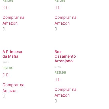
R$
1.99
R$
1.99
0
0
de
de
5
5
Comprar na
Comprar na
Amazon
Amazon
A Princesa
Box
da Máfia
Casamento
Arranjado
Avaliação
R$
1.99
0
Avaliação
R$
5.99
de
0
5
de
5
Comprar na
Comprar na
Amazon
Amazon