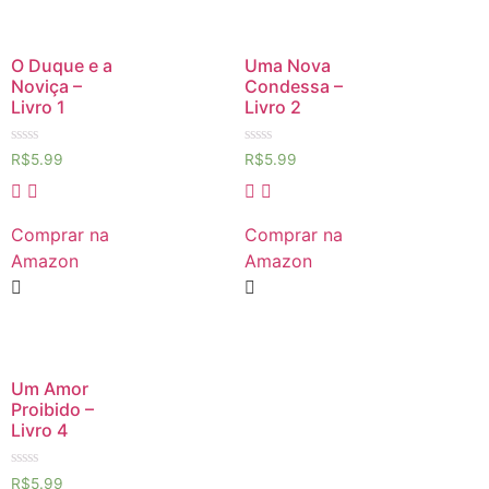
O Duque e a
Uma Nova
Noviça –
Condessa –
Livro 1
Livro 2
Avaliação
Avaliação
R$
5.99
R$
5.99
0
0
de
de
5
5
Comprar na
Comprar na
Amazon
Amazon
Um Amor
Proibido –
Livro 4
Avaliação
R$
5.99