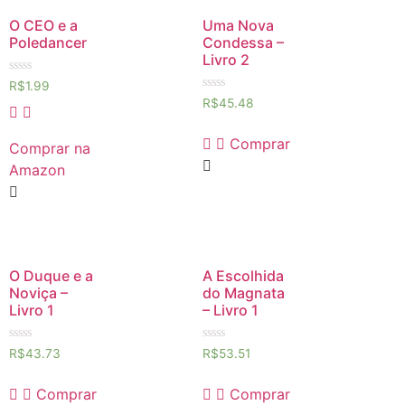
O CEO e a
Uma Nova
Poledancer
Condessa –
Livro 2
Avaliação
R$
1.99
0
Avaliação
R$
45.48
de
0
5
de
5
Comprar
Comprar na
Amazon
O Duque e a
A Escolhida
Noviça –
do Magnata
Livro 1
– Livro 1
Avaliação
Avaliação
R$
43.73
R$
53.51
0
0
de
de
5
5
Comprar
Comprar