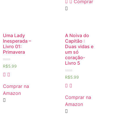
Comprar
Uma Lady
A Noiva do
Inesperada –
Capitão :
Livro 01:
Duas vidas e
Primavera
um só
coração-
Livro 5
Avaliação
R$
5.99
0
de
Avaliação
5
R$
5.99
0
de
Comprar na
5
Amazon
Comprar na
Amazon