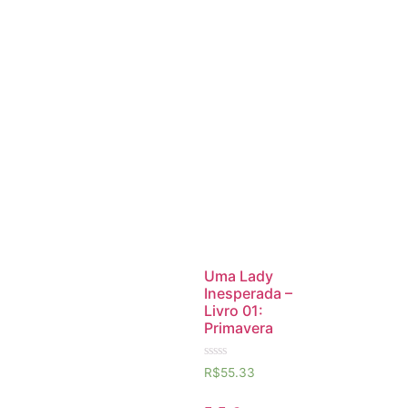
Uma Lady
Inesperada –
Livro 01:
Primavera
Avaliação
R$
55.33
0
de
5